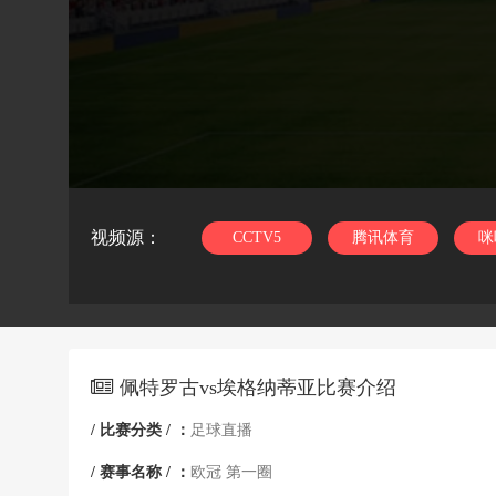
视频源：
CCTV5
腾讯体育
咪
佩特罗古vs埃格纳蒂亚
比赛介绍
/ 比赛分类 / ：
足球直播
/ 赛事名称 / ：
欧冠
第一圈