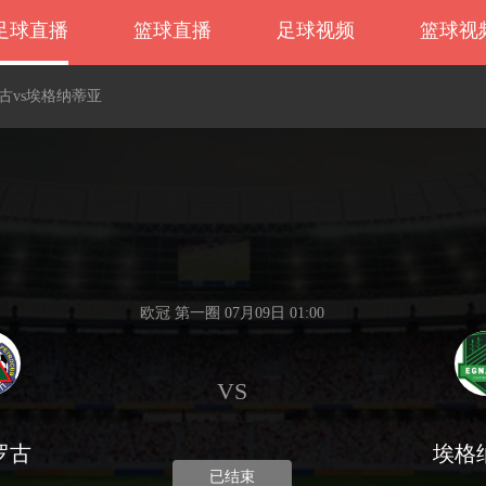
足球直播
篮球直播
足球视频
篮球视
古vs埃格纳蒂亚
欧冠 第一圈 07月09日 01:00
VS
罗古
埃格
已结束