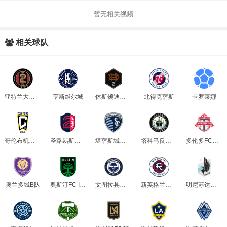
暂无相关视频
相关球队
亚特兰大联B队
亨斯维尔城
休斯顿迪纳摩B队
北得克萨斯
卡罗莱娜
哥伦布机员B队
圣路易斯市B队
堪萨斯城后备队
塔科马反抗者
多伦多FCB队
奥兰多城B队
奥斯汀FC II队
文图拉县足球俱乐部
新英格兰革命B队
明尼苏达联B队