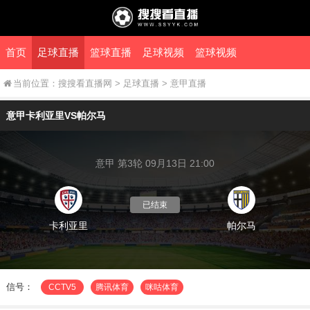
首页
足球直播
篮球直播
足球视频
篮球视频
当前位置：
搜搜看直播网
>
足球直播
>
意甲直播
意甲卡利亚里VS帕尔马
意甲 第3轮 09月13日 21:00
已结束
卡利亚里
帕尔马
信号：
CCTV5
腾讯体育
咪咕体育