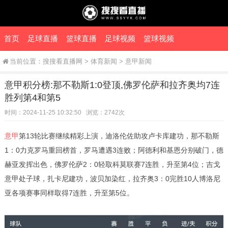
首页
足球直播
篮球直播
足球视频
篮球视频
当前位置：
搜搜看直播网
>
体育新闻
>
意甲新闻
意甲积分榜:那不勒斯1:0登顶,佛罗伦萨和拉齐奥均7连
胜列第4和第5
时间：2024-11-25 10:32:50 浏览：2742次
意甲
第13轮比赛继续精彩上演，迪洛伦佐助攻卢卡库建功，那不勒斯
1：0力克罗马重回榜首，罗马遭遇3连败；阿德利和基恩分别破门，德
赫亚发挥出色，佛罗伦萨2：0轻取科莫联赛7连胜，升至第4位；吉戈
意甲处子球，扎卡尼建功，波贝加染红，拉齐奥3：0完胜10人博洛尼
亚各项赛事同样取得7连胜，升至第5位。