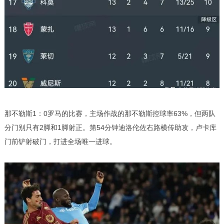
那不勒斯1：0罗马的比赛，主场作战的那不勒斯控球率63%，但两队
分门别只有2脚和1脚射正。第54分钟迪洛伦佐右路横传助攻，卢卡库
门前铲射破门，打进全场唯一进球。