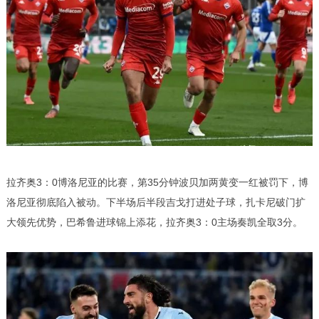
拉齐奥3：0博洛尼亚的比赛，第35分钟波贝加两黄变一红被罚下，博
洛尼亚彻底陷入被动。下半场后半段吉戈打进处子球，扎卡尼破门扩
大领先优势，巴希鲁进球锦上添花，拉齐奥3：0主场奏凯全取3分。