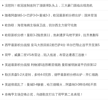
没想到！欧冠改制改到了顶级球队头上，三大豪门面临出线危机
随着阿森纳5-1+巴萨3-0+曼城3-3，欧冠最新积分榜出炉：国米登顶
欧协联：海登海姆主场保卫战，切尔西主力留守伦敦
欧联新积分榜！曼联3-2险胜第11，热刺遭罗马绝平第9，拉齐奥翻车
西甲最新积分战报 皇马大胜回前2差巴萨4分 毕尔巴鄂止连平升至第5
荷甲，威廉二世VS布雷达，陷入低迷，布雷达遭遇三连败！
英超最新积分战报 利物浦5连胜断层领跑 曼联被弱旅逼平仍排第12
勒沃库森5-2大逆转，多特4-0完胜，德甲最新积分榜出炉：拜仁领跑
英超彻底乱了：曼城0-4惨败，哈兰德哑火，阿森纳3-0终结4轮不胜
奈梅亨主场交锋占优，乌德勒支打出了荷甲第二名表现！