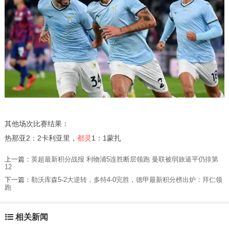
其他场次比赛结果：
热那亚2：2卡利亚里，
都灵
1：1蒙扎
上一篇：
英超最新积分战报 利物浦5连胜断层领跑 曼联被弱旅逼平仍排第
12
下一篇：
勒沃库森5-2大逆转，多特4-0完胜，德甲最新积分榜出炉：拜仁领
跑
相关新闻