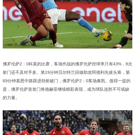
佛罗伦萨2：0科莫的比赛，客场作战的佛罗伦萨控球率只有43%，8次
射门还不及对手多。第19分钟贝尔特兰回做助攻阿德利先拔头筹，第
69分钟基恩中路跟进劲射破门，佛罗伦萨2：0客场奏凯。值得一提的
是，佛罗伦萨首发门将德赫亚继续精彩表现，成为球队连胜不可或缺
的力量。