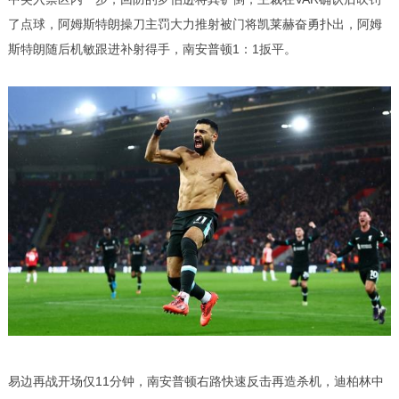
了点球，阿姆斯特朗操刀主罚大力推射被门将凯莱赫奋勇扑出，阿姆
斯特朗随后机敏跟进补射得手，南安普顿1：1扳平。
易边再战开场仅11分钟，南安普顿右路快速反击再造杀机，迪柏林中