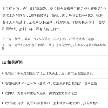
射手榜方面，哈兰德12球领跑，萨拉赫今天梅开二度后成为赛季第2个
进球上双的球员，10球独居第2，伍德，姆贝乌莫8球并列第3。德拉
普今天未能进球，还是和沃特金斯，维尔贝克6球刚好挤入前十，曼联
和阿森纳、热刺一样，没有人能进前十。
上一篇：
荷甲，威廉二世VS布雷达，陷入低迷，布雷达遭遇三连败！
下一篇：
意甲积分榜:那不勒斯1:0登顶,佛罗伦萨和拉齐奥均7连胜列第4和第
5
相关新闻
没想到！欧冠改制改到了顶级球队头上，三大豪门面临出线危机
随着阿森纳5-1+巴萨3-0+曼城3-3，欧冠最新积分榜出炉：国米登顶
欧协联：海登海姆主场保卫战，切尔西主力留守伦敦
欧联新积分榜！曼联3-2险胜第11，热刺遭罗马绝平第9，拉齐奥翻车