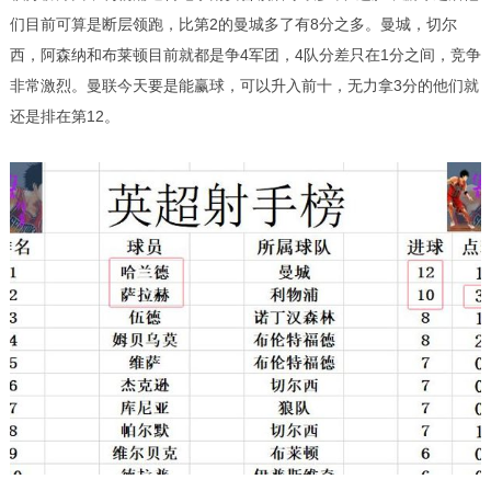
们目前可算是断层领跑，比第2的曼城多了有8分之多。曼城，切尔
西，阿森纳和布莱顿目前就都是争4军团，4队分差只在1分之间，竞争
非常激烈。曼联今天要是能赢球，可以升入前十，无力拿3分的他们就
还是排在第12。