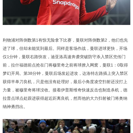
利物浦对阵倒数第1有惊无险拿下比赛，曼联对阵倒数第2，他们也先
进了球，但却未能笑到最后。同样是客场作战，曼联进球更快，开场
仅1分钟，曼联右路快攻，迪亚洛高速奔袭突破防守杀入禁区兜传门
前，拉什福德前点抢在门将穆里奇之前将球撩入网窝，曼联1：0取得
梦幻开局。第38分钟，曼联后场发起进攻，达洛特左路插上突入禁区
获得半单刀良机，只是他没有处理好，最后小角度凌空扫射还没打上
力量，被穆里奇将球没收。接着伊普斯维奇快速反击也制造杀机，德
拉普点球点处跟进获得超近距离良机，然而他的大力扫射被门将奥纳
纳神勇挡出。