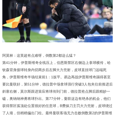
阿莫林：这英超有点难呀，倒数第2都这么猛？
第41分钟，伊普斯维奇全线压上，伯恩斯禁区右侧边上拿球横传，哈
钦森背身接球转身内切两步后左脚大力兜射，皮球直挂球门远端死
角，伊普斯维奇半场结束前1：1扳平。易边再战伊普斯维奇踢得甚至
要比曼联好，第51分钟，德拉普中场拿球强行突破3人包夹往前推进后
斜塞右侧，莫尔斯跟进策应将球传到门前，德拉普抢点脚后跟精妙一
磕，奥纳纳神勇将球扑出。第77分钟，曼联这边有绝杀的机会，他们
获得禁区弧顶处位置很好的任意球，B费操刀主罚大力兜射，皮球绕过
了人墙，但稍稍偏出门柱。最终曼联客场无力击败倒数第2的伊普斯维