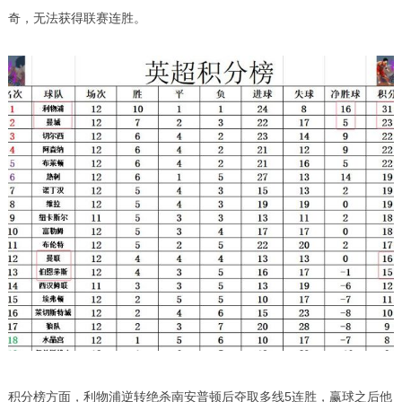
奇，无法获得联赛连胜。
积分榜方面，利物浦逆转绝杀南安普顿后夺取多线5连胜，赢球之后他