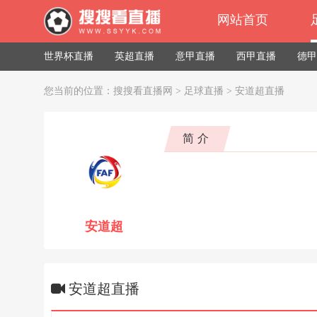
网站首页
世界杯直播
英超直播
意甲直播
西甲直播
德甲
您当前的位置：
搜搜看直播网
>
足球直播
>
安道超直播
简介
安道超
安道超直播