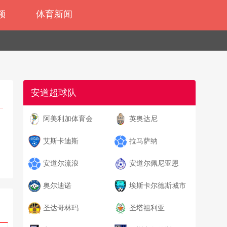
频
体育新闻
安道超球队
阿美利加体育会
英奥达尼
艾斯卡迪斯
拉马萨纳
安道尔流浪
安道尔佩尼亚恩
奥尔迪诺
埃斯卡尔德斯城市
圣达哥林玛
圣塔祖利亚