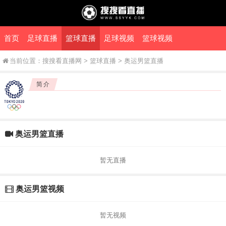
首页
足球直播
篮球直播
足球视频
篮球视频
当前位置：
搜搜看直播网
>
篮球直播
>
奥运男篮直播
简介
奥运男篮直播
暂无直播
奥运男篮视频
暂无视频