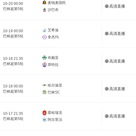
麦纳麦国民
10-20 00:00
高清直播
巴林超第5轮
沙巴布
艾希迪
10-19 00:00
高清直播
巴林超第5轮
拿杰玛
布戴亚
10-18 21:35
高清直播
巴林超第5轮
席特拉
哈尔迪亚
10-18 00:00
高清直播
巴林超第5轮
巴林SC
慕哈瑞克
10-17 21:35
高清直播
巴林超第5轮
阿尔里法