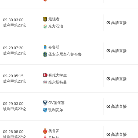
最强者
09-30 03:00
高清直播
玻利甲第23轮
东方石油
布鲁明
09-29 07:30
高清直播
玻利甲第23轮
圣安东尼奥布鲁布鲁
宾托大学生
09-29 05:15
高清直播
玻利甲第23轮
维尔斯特曼
GV圣何塞
09-29 03:00
高清直播
玻利甲第23轮
玻利瓦尔
奥鲁罗
09-26 08:00
高清直播
玻利甲第22轮
瓜比拉