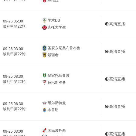
学术DB
09-26 05:30
高清直播
玻利甲第22轮
宾托大学生
圣安东尼奥布鲁布鲁
09-26 03:00
高清直播
玻利甲第22轮
最强者
皇家托马亚波
09-25 08:30
高清直播
玻利甲第22轮
拉巴斯准备
维尔斯特曼
09-25 06:30
高清直播
玻利甲第22轮
布鲁明
国民波托西
09-25 03:00
高清直播