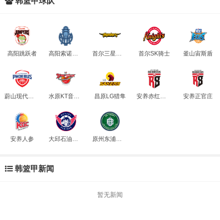
韩篮甲球队
高阳跳跃者
高阳索诺天枪
首尔三星雷电
首尔SK骑士
釜山宙斯盾
蔚山现代太阳神
水原KT音速弹
昌原LG猎隼
安养赤红火箭
安养正官庄
安养人参
大邱石油公社飞马
原州东浦新世代
韩篮甲新闻
暂无新闻