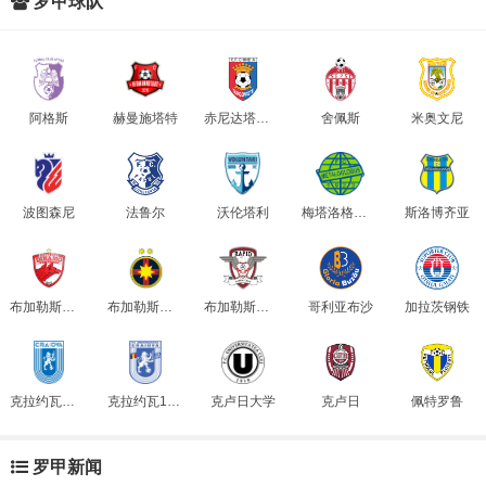
罗甲球队
阿格斯
赫曼施塔特
赤尼达塔高维斯
舍佩斯
米奥文尼
波图森尼
法鲁尔
沃伦塔利
梅塔洛格布斯
斯洛博齐亚
布加勒斯特迪纳摩
布加勒斯特星
布加勒斯特快速
哥利亚布沙
加拉茨钢铁
克拉约瓦大学
克拉约瓦1948
克卢日大学
克卢日
佩特罗鲁
罗甲新闻