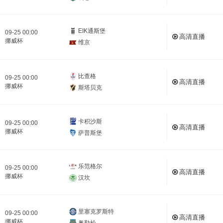
EIK通斯堡
09-25 00:00
高清直播
挪威杯
维京
比查格
09-25 00:00
高清直播
挪威杯
斯塔贝克
卡积沙斯
09-25 00:00
高清直播
挪威杯
萨普斯堡
乐范格尔
09-25 00:00
高清直播
挪威杯
汉坎
里塞克罗斯特
09-25 00:00
高清直播
挪威杯
奥勒松