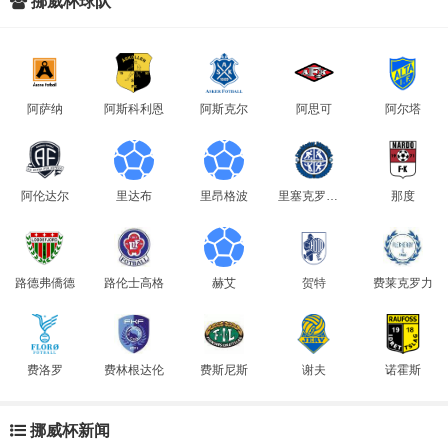
挪威杯球队
阿萨纳
阿斯科利恩
阿斯克尔
阿思可
阿尔塔
阿伦达尔
里达布
里昂格波
里塞克罗斯特
那度
路德弗僑德
路伦士高格
赫艾
贺特
费莱克罗力
费洛罗
费林根达伦
费斯尼斯
谢夫
诺霍斯
挪威杯新闻