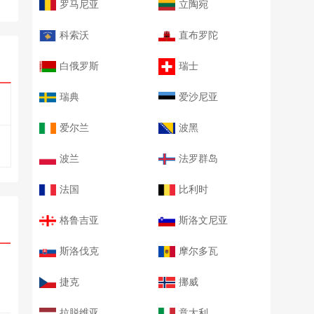
罗马尼亚
立陶宛
科索沃
直布罗陀
白俄罗斯
瑞士
瑞典
爱沙尼亚
爱尔兰
波黑
波兰
法罗群岛
法国
比利时
格鲁吉亚
斯洛文尼亚
斯洛伐克
摩尔多瓦
捷克
挪威
拉脱维亚
意大利