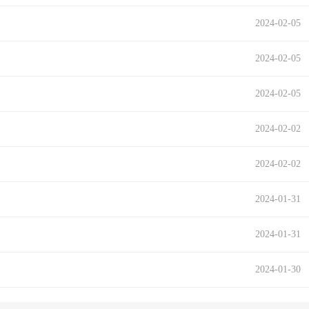
2024-02-05
2024-02-05
2024-02-05
2024-02-02
2024-02-02
2024-01-31
2024-01-31
2024-01-30