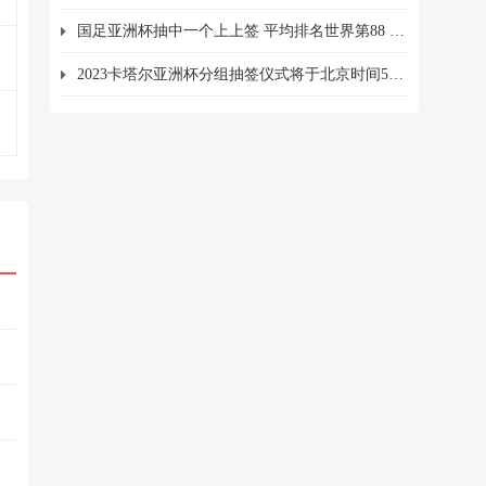
国足亚洲杯抽中一个上上签 平均排名世界第88 小组第三有望晋级
2023卡塔尔亚洲杯分组抽签仪式将于北京时间5月11日晚19点在多哈举行