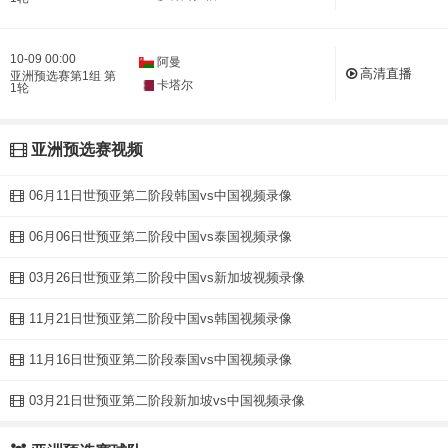
10-09 00:00
阿曼
高清直播
亚洲预选赛第1组 第
卡塔尔
1轮
亚洲预选赛视频
06月11日世预亚第二阶段韩国vs中国视频录像
06月06日世预亚第二阶段中国vs泰国视频录像
03月26日世预亚第二阶段中国vs新加坡视频录像
11月21日世预亚第二阶段中国vs韩国视频录像
11月16日世预亚第二阶段泰国vs中国视频录像
03月21日世预亚第二阶段新加坡vs中国视频录像