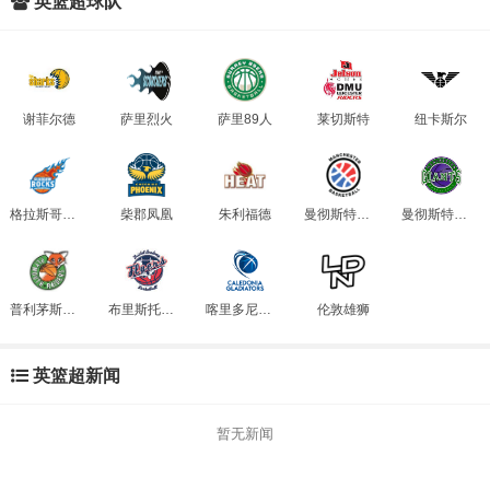
英篮超球队
谢菲尔德
萨里烈火
萨里89人
莱切斯特
纽卡斯尔
格拉斯哥摇摆
柴郡凤凰
朱利福德
曼彻斯特篮球
曼彻斯特巨人
普利茅斯袭击者
布里斯托尔学院
喀里多尼亚角斗士
伦敦雄狮
英篮超新闻
暂无新闻