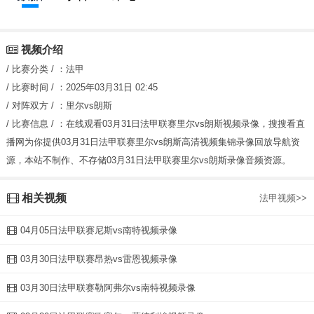
视频介绍
/ 比赛分类 / ：
法甲
/ 比赛时间 / ：
2025年03月31日 02:45
/ 对阵双方 / ：
里尔vs朗斯
/ 比赛信息 / ：
在线观看03月31日法甲联赛里尔vs朗斯视频录像，搜搜看直
播网为你提供03月31日法甲联赛里尔vs朗斯高清视频集锦录像回放导航资
源，本站不制作、不存储03月31日法甲联赛里尔vs朗斯录像音频资源。
相关视频
法甲视频>>
04月05日法甲联赛尼斯vs南特视频录像
03月30日法甲联赛昂热vs雷恩视频录像
03月30日法甲联赛勒阿弗尔vs南特视频录像