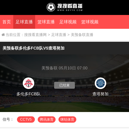
首页
足球直播
篮球直播
足球视频
篮球视频
当前位置：
搜搜看直播网
>
足球直播
>
美预备联直播
美预备联多伦多FCB队VS查塔努加
美预备联 05月10日 07:00
已结束
多伦多FCB队
查塔努加
信号：
CCTV5
腾讯体育
咪咕体育