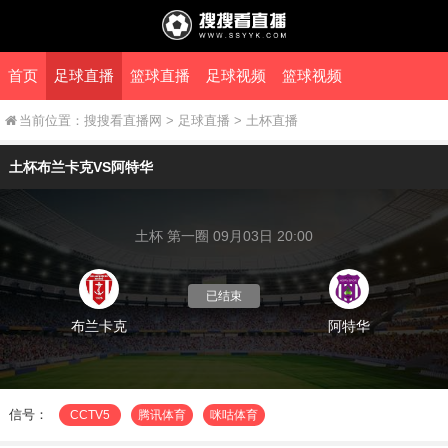
首页
足球直播
篮球直播
足球视频
篮球视频
当前位置：
搜搜看直播网
>
足球直播
>
土杯直播
土杯布兰卡克VS阿特华
土杯 第一圈 09月03日 20:00
已结束
布兰卡克
阿特华
信号：
CCTV5
腾讯体育
咪咕体育