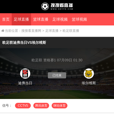
首页
足球直播
篮球直播
足球视频
篮球视频
当前位置：
搜搜看直播网
>
足球直播
>
欧足联直播
欧足联迪弗当日VS埃尔维斯
欧足联 资格赛1 07月09日 01:30
已结束
迪弗当日
埃尔维斯
信号：
CCTV5
腾讯体育
咪咕体育