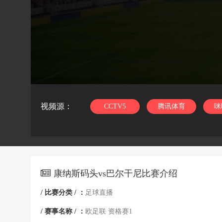
视频源：
CCTV5
腾讯体育
咪
康纳斯码头vs巴尔干尼
比赛介绍
/ 比赛分类 / ：
足球直播
/ 赛事名称 / ：
欧足联
资格赛1