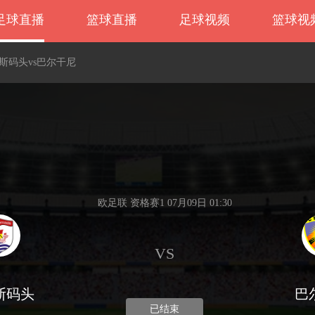
足球直播
篮球直播
足球视频
篮球视
纳斯码头vs巴尔干尼
欧足联 资格赛1 07月09日 01:30
VS
斯码头
巴
已结束