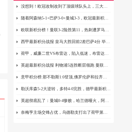
没想到！欧冠改制改到了顶级球队头上，三大豪门面临出线危机
随着阿森纳5-1+巴萨3-0+曼城3-3，欧冠最新积分榜出炉：国米登顶
欧联新积分榜！曼联3-2险胜第11，热刺遭罗马绝平第9，拉齐奥翻车
错
西甲最新积分战报 皇马大胜回前2差巴萨4分 毕尔巴鄂止连平升至第5
、
荷甲，威廉二世VS布雷达，陷入低迷，布雷达遭遇三连败！
英超最新积分战报 利物浦5连胜断层领跑 曼联被弱旅逼平仍排第12
意甲积分榜:那不勒斯1:0登顶,佛罗伦萨和拉齐奥均7连胜列第4和第5
勒沃库森5-2大逆转，多特4-0完胜，德甲最新积分榜出炉：拜仁领跑
英超彻底乱了：曼城0-4惨败，哈兰德哑火，阿森纳3-0终结4轮不胜
奈梅亨主场交锋占优，乌德勒支打出了荷甲第二名表现！