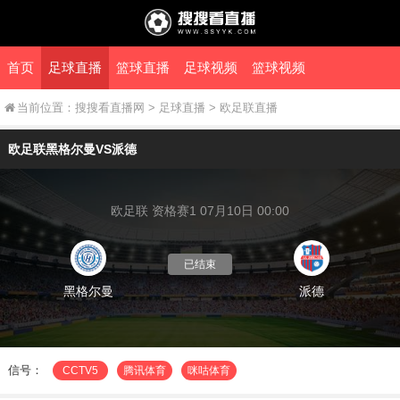
首页
足球直播
篮球直播
足球视频
篮球视频
当前位置：
搜搜看直播网
>
足球直播
>
欧足联直播
欧足联黑格尔曼VS派德
欧足联 资格赛1 07月10日 00:00
已结束
黑格尔曼
派德
信号：
CCTV5
腾讯体育
咪咕体育