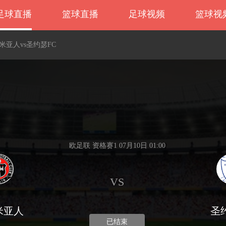
足球直播
篮球直播
足球视频
篮球视
米亚人vs圣约瑟FC
欧足联 资格赛1 07月10日 01:00
VS
米亚人
圣
已结束