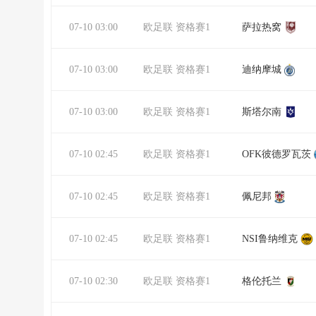
07-10 03:00
欧足联 资格赛1
萨拉热窝
07-10 03:00
欧足联 资格赛1
迪纳摩城
07-10 03:00
欧足联 资格赛1
斯塔尔南
07-10 02:45
欧足联 资格赛1
OFK彼德罗瓦茨
07-10 02:45
欧足联 资格赛1
佩尼邦
07-10 02:45
欧足联 资格赛1
NSI鲁纳维克
07-10 02:30
欧足联 资格赛1
格伦托兰