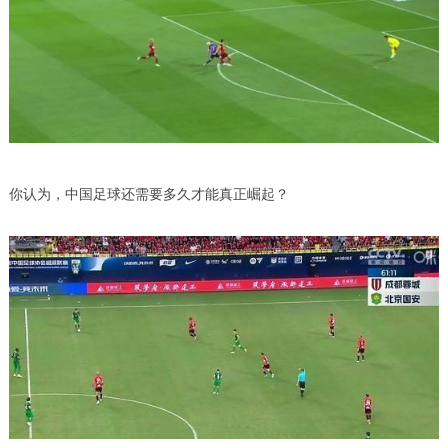
你认为，中国足球还需要多久才能真正崛起？