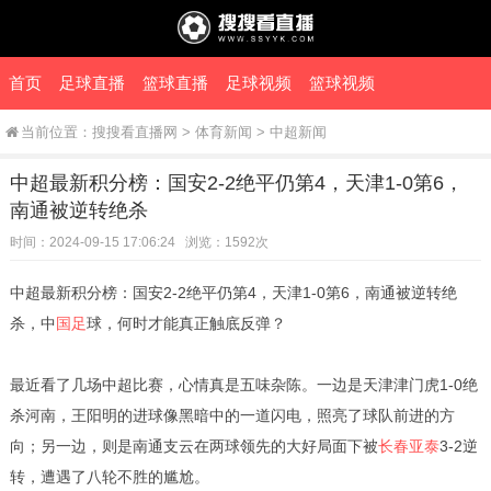
首页
足球直播
篮球直播
足球视频
篮球视频
当前位置：
搜搜看直播网
>
体育新闻
>
中超新闻
中超最新积分榜：国安2-2绝平仍第4，天津1-0第6，
南通被逆转绝杀
时间：2024-09-15 17:06:24 浏览：1592次
中超最新积分榜：国安2-2绝平仍第4，天津1-0第6，南通被逆转绝
杀，中
国足
球，何时才能真正触底反弹？
最近看了几场中超比赛，心情真是五味杂陈。一边是天津津门虎1-0绝
杀河南，王阳明的进球像黑暗中的一道闪电，照亮了球队前进的方
向；另一边，则是南通支云在两球领先的大好局面下被
长春亚泰
3-2逆
转，遭遇了八轮不胜的尴尬。