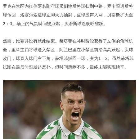
罗克在禁区内扛住两名防守球员倒地后将球扫到中路，罗卡跟进后将
球传回，洛塞尔索迎球左脚大力抽射，皮球应声入网，贝蒂斯扩大至
2：0。场上的气氛瞬间被点燃，贝蒂斯球迷欢呼雀跃。
然而，比赛并没有就此结束。赫塔菲在补时阶段获得了左侧的角球机
会，里科主罚将球送入禁区，阿兰巴里在小禁区前沿高高跃起，头球
攻门，球直入球门右下角，赫塔菲扳回一球，变为1：2。虽然赫塔菲
试图在最后时刻发起反扑，但时间所剩不多，最终未能实现绝平。