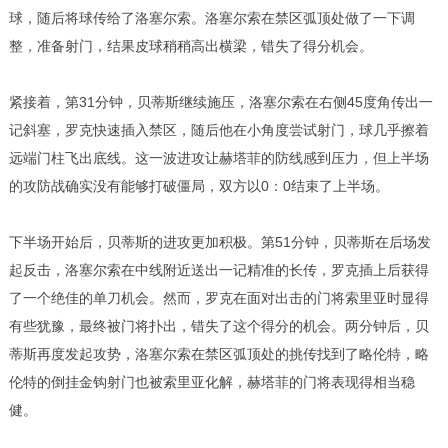
球，随后将球传给了洛塞尔索。洛塞尔索在禁区弧顶处做了一下调
整，准备射门，结果皮球稍稍高出横梁，错失了得分机会。
紧接着，第31分钟，贝蒂斯继续施压，洛塞尔索在右侧45度角传出一
记斜塞，罗克快速插入禁区，随后他在小角度尝试射门，球几乎擦着
远端门柱飞出底线。这一波进攻让赫塔菲的防线感到压力，但上半场
的攻防战确实没有能够打破僵局，双方以0：0结束了上半场。
下半场开始后，贝蒂斯的进攻更加积极。第51分钟，贝蒂斯在后场发
起反击，洛塞尔索在中线附近送出一记精准的长传，罗克插上后获得
了一个绝佳的单刀机会。然而，罗克在面对出击的门将索里亚时显得
有些犹豫，最终被门将扑出，错失了这个得分的机会。两分钟后，贝
蒂斯再度发起攻势，洛塞尔索在禁区弧顶处的挑传找到了略伦特，略
伦特的倒挂金钩射门也被索里亚化解，赫塔菲的门将表现得相当稳
健。