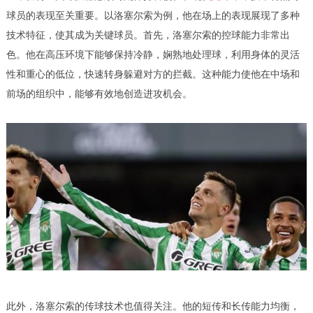
球员的表现至关重要。以洛塞尔索为例，他在场上的表现展现了多种
技术特征，使其成为关键球员。首先，洛塞尔索的控球能力非常出
色。他在高压环境下能够保持冷静，娴熟地处理球，利用身体的灵活
性和重心的低位，快速转身躲避对方的拦截。这种能力使他在中场和
前场的组织中，能够有效地创造进攻机会。
此外，洛塞尔索的传球技术也值得关注。他的短传和长传能力均衡，