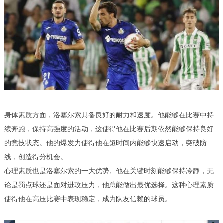
身体素质方面，洛塞尔索具备良好的耐力和速度。他能够在比赛中持
续奔跑，保持高强度的活动，这使得他在比赛后期依然能够保持良好
的竞技状态。他的爆发力使得他在短时间内能够快速启动，突破防
线，创造得分机会。
心理素质也是洛塞尔索的一大优势。他在关键时刻能够保持冷静，无
论是罚点球还是面对进攻压力，他总能做出最优选择。这种心理素质
使得他在高压比赛中表现稳定，成为队友信赖的球员。