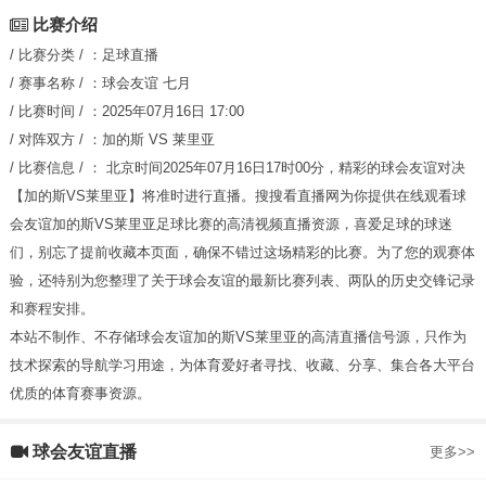
比赛介绍
/ 比赛分类 / ：
足球直播
/ 赛事名称 / ：
球会友谊
七月
/ 比赛时间 / ：
2025年07月16日 17:00
/ 对阵双方 / ：
加的斯
VS
莱里亚
/ 比赛信息 / ：
北京时间2025年07月16日17时00分，精彩的球会友谊对决
【加的斯VS莱里亚】将准时进行直播。搜搜看直播网为你提供在线观看球
会友谊加的斯VS莱里亚足球比赛的高清视频直播资源，喜爱足球的球迷
们，别忘了提前收藏本页面，确保不错过这场精彩的比赛。为了您的观赛体
验，还特别为您整理了关于球会友谊的最新比赛列表、两队的历史交锋记录
和赛程安排。
本站不制作、不存储球会友谊加的斯VS莱里亚的高清直播信号源，只作为
技术探索的导航学习用途，为体育爱好者寻找、收藏、分享、集合各大平台
优质的体育赛事资源。
球会友谊直播
更多>>